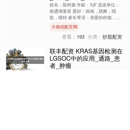
姓名：陈梓旗 年龄：5岁 选送单位：
南通潮童星 爱好：画画，跳舞，唱
歌，模特 家长寄语：亲爱的梓旗，当
华灯为你聚焦，小小的身影在T台从容
大御优配官网
绽放，如初晨微光穿透薄雾....
查看：
193
分类：
炒股配资
联丰配资 KRAS基因检测在
LGSOC中的应用_通路_患
者_肿瘤
01.前言 低级别浆液性卵巢癌
（LGSOC）是一种较为少见的卵巢上
皮癌（EOC），约占全部卵巢癌的
5%。LGSOC与高级别浆液性卵巢癌
联丰配资
（HGSOC）的分子通路、....
查看：
82
分类：
炒股配资
配资炒股公司平台 李兰迪
游轮出游，休闲上衣搭短裙