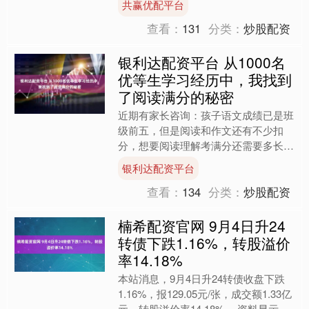
共赢优配平台
里。（总台记者 ....
查看：
131
分类：
炒股配资
银利达配资平台 从1000名
优等生学习经历中，我找到
了阅读满分的秘密
近期有家长咨询：孩子语文成绩已是班
级前五，但是阅读和作文还有不少扣
分，想要阅读理解考满分还需要多长时
间，需要多少次课？ 相信这是很多家
银利达配资平台
长的困惑，因为语文考试中阅....
查看：
134
分类：
炒股配资
楠希配资官网 9月4日升24
转债下跌1.16%，转股溢价
率14.18%
本站消息，9月4日升24转债收盘下跌
1.16%，报129.05元/张，成交额1.33亿
元，转股溢价率14.18%。 资料显示，