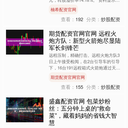
升24转债信用级别为“AA-”，债....
楠希配资官网
查看：
192
分类：
炒股配资
期货配资官网官网 远程火
炮方队：新型火箭炮尽显陆
军长剑锋芒
远程压制，精确打击。远程火炮方队3
日上午接受检阅，在2台引导车的引导
下，16台191远程箱式火箭炮通过天安
门广场。 这次亮相的两型191远程箱式
期货配资官网官网
火箭炮，具有射程....
查看：
155
分类：
炒股配资
盛鑫配资官网 包菜炒粉
丝：五分钟上桌的“救命
菜”，藏着妈妈的省钱大智
慧