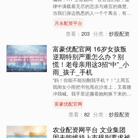
律中满载着无尽的悲凉与难言的痛楚。
当我们身边熟悉的人一个个离去，有的
人得以享受荣华与安详的晚年，而有的
月永配资平台
人却在未曾绽放光彩时便....
查看：
203
分类：
炒股配资
富豪优配官网 16岁女孩叛
逆期特别严重怎么办？别
慌！老母亲用这3招“中”_小
雨_孩子_手机
"妈！你能不能别翻我手机？！"上周五
我闺女小雨把书包甩在沙发上，叉着腰
冲我喊。我手里还攥着她刚换下来的脏
校服，愣在原地——这丫头以前放学都
富豪优配官网
黏着我说学校趣事，现在....
查看：
82
分类：
炒股配资
农业配资网平台 文业集团
因未能维持上市规则要求被