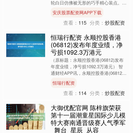
轮白日仿佛被无形的巧手精心装点。
原本刺目耀眼的光芒被悄然柔化，周围
安庆股票配资网APP下载
一道巨大、近乎完美的圆形....
查看：
115
分类：
炒股配资
恒瑞行配资 永顺控股香港
(06812)发布年度业绩，净
亏损1092.3万港元
（原标题：永顺控股香港(06812)发布
年度业绩，净亏损1092.3万港元） 智
通财经APP讯，永顺控股香港(06812)
发布截至2025年3月31日止年度业绩....
恒瑞行配资
查看：
114
分类：
炒股配资
大御优配官网 陈梓旗荣获
第十一届潮童星国际少儿模
特大赛南通晋级赛人气季军
_舞台_星辰_从容