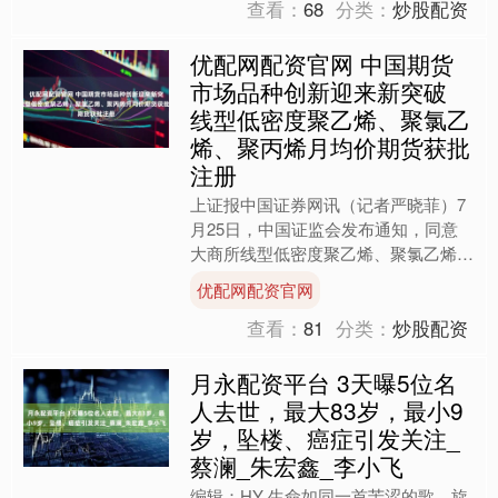
查看：
68
分类：
炒股配资
优配网配资官网 中国期货
市场品种创新迎来新突破
线型低密度聚乙烯、聚氯乙
烯、聚丙烯月均价期货获批
注册
上证报中国证券网讯（记者严晓菲）7
月25日，中国证监会发布通知，同意
大商所线型低密度聚乙烯、聚氯乙烯、
聚丙烯月均价期货（下称“三个化工品
优配网配资官网
月均价期货”）注册。当日....
查看：
81
分类：
炒股配资
月永配资平台 3天曝5位名
人去世，最大83岁，最小9
岁，坠楼、癌症引发关注_
蔡澜_朱宏鑫_李小飞
编辑：HY 生命如同一首苦涩的歌，旋