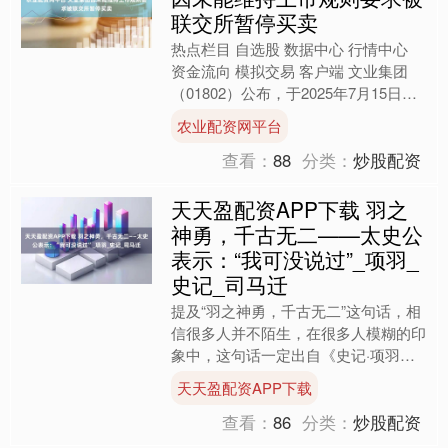
联交所暂停买卖
热点栏目 自选股 数据中心 行情中心
资金流向 模拟交易 客户端 文业集团
（01802）公布，于2025年7月15日，
公司接获联交所发出的函件，通知公司
农业配资网平台
联交所决....
查看：
88
分类：
炒股配资
天天盈配资APP下载 羽之
神勇，千古无二——太史公
表示：“我可没说过”_项羽_
史记_司马迁
提及“羽之神勇，千古无二”这句话，相
信很多人并不陌生，在很多人模糊的印
象中，这句话一定出自《史记·项羽本
纪》。然而，太史公却表示，别再以讹
天天盈配资APP下载
传讹了，我可没说过这句....
查看：
86
分类：
炒股配资