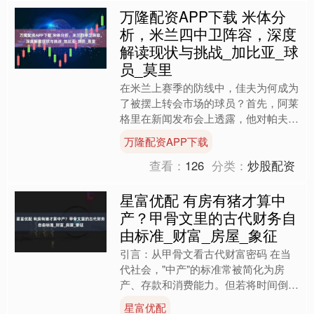
万隆配资APP下载 米体分
析，米兰四中卫阵容，深度
解读现状与挑战_加比亚_球
员_莫里
在米兰上赛季的防线中，佳夫为何成为
了被摆上转会市场的球员？首先，阿莱
格里在新闻发布会上透露，他对帕夫洛
维奇寄予厚望，希望通过训练评估这位
万隆配资APP下载
年轻后卫是否能够将其出色....
查看：
126
分类：
炒股配资
星富优配 有房有猪才算中
产？甲骨文里的古代财务自
由标准_财富_房屋_象征
引言：从甲骨文看古代财富密码 在当
代社会，"中产"的标准常被简化为房
产、存款和消费能力。但若将时间倒回
三千多年前的商朝，人们如何定义"财
星富优配