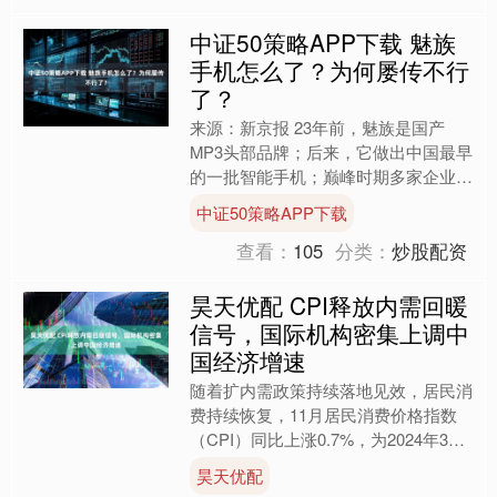
中证50策略APP下载 魅族
手机怎么了？为何屡传不行
了？
来源：新京报 23年前，魅族是国产
MP3头部品牌；后来，它做出中国最早
的一批智能手机；巅峰时期多家企业入
股，一度被视为最有希望的国产手机品
中证50策略APP下载
牌之一，但如今手机圈似....
查看：
105
分类：
炒股配资
昊天优配 CPI释放内需回暖
信号，国际机构密集上调中
国经济增速
随着扩内需政策持续落地见效，居民消
费持续恢复，11月居民消费价格指数
（CPI）同比上涨0.7%，为2024年3月
份以来最高，核心CPI同比涨幅连续3
昊天优配
个月保持在1....