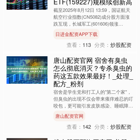
ETF(159227)规模续创新高
截至2025年8月12日 13:59，国证航天
航空行业指数(CN5082)成分股方面涨
跌互现，长城军工(601606)领涨
8.46%，航天发展(000547)上....
日进金配资APP下载
查看：
113
分类：
炒股配资
唐山配资官网 宿舍有臭虫
怎么彻底消灭？专杀臭虫的
药这五款效果最好！_处理_
配方_粉剂
宿舍是学生党和打工人的"第二个家"，
但臭虫的出现不仅会带来瘙痒难忍的叮
咬包，更可能引发皮肤感染、睡眠障碍
等问题。这些肉眼可见的棕红色小虫藏
唐山配资官网
匿在床垫缝隙、墙纸背后....
查看：
142
分类：
炒股配资