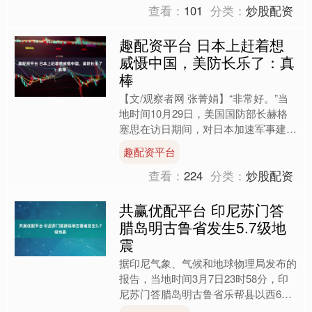
查看：
101
分类：
炒股配资
趣配资平台 日本上赶着想
威慑中国，美防长乐了：真
棒
【文/观察者网 张菁娟】“非常好。”当
地时间10月29日，美国国防部长赫格
塞思在访日期间，对日本加速军事建
设、加码防卫开支的表态表示欢迎。
趣配资平台
综合美国《华盛顿邮报....
查看：
224
分类：
炒股配资
共赢优配平台 印尼苏门答
腊岛明古鲁省发生5.7级地
震
据印尼气象、气候和地球物理局发布的
报告，当地时间3月7日23时58分，印
尼苏门答腊岛明古鲁省乐帮县以西64
公里处发生5.7级地震，震源深度47公