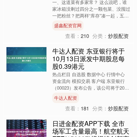
一、这道菜有多家常？ 这么说吧，谁
家冰箱没剩过四分之一颗包菜、没囤过
一把粉丝？把两样“库存”凑一起，五分
钟就能端出一盘“热乎、镬气、还管
盛鑫配资官网
饱”的包菜炒粉丝。小时候....
查看：
210
分类：
炒股配资
牛达人配资 东亚银行将于
10月13日派发中期股息每
股0.39港元
热点栏目 自选股 数据中心 行情中心
资金流向 模拟交易 客户端 东亚银行
（00023）发布公告，该公司将于2025
年10月13日派发中期股息每股0.39港
牛达人配资
元。....
查看：
181
分类：
炒股配资
日进金配资APP下载 全市
场军工含量最高！航空航天