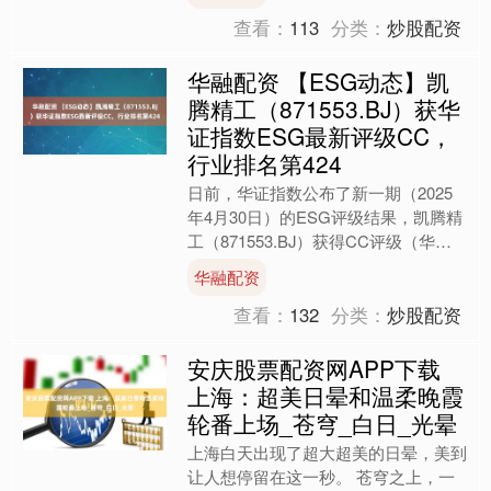
务自由"？甲骨文作为中国....
查看：
113
分类：
炒股配资
华融配资 【ESG动态】凯
腾精工（871553.BJ）获华
证指数ESG最新评级CC，
行业排名第424
日前，华证指数公布了新一期（2025
年4月30日）的ESG评级结果，凯腾精
工（871553.BJ）获得CC评级（华证
指数评级为C起至AAA九档，C为最低
华融配资
档，AA....
查看：
132
分类：
炒股配资
安庆股票配资网APP下载
上海：超美日晕和温柔晚霞
轮番上场_苍穹_白日_光晕
上海白天出现了超大超美的日晕，美到
让人想停留在这一秒。 苍穹之上，一