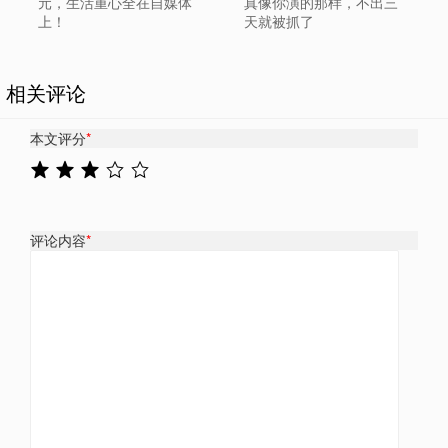
元，生活重心全在自媒体
真像你演的那样，不出三
上！
天就被抓了
相关评论
本文评分
*
评论内容
*