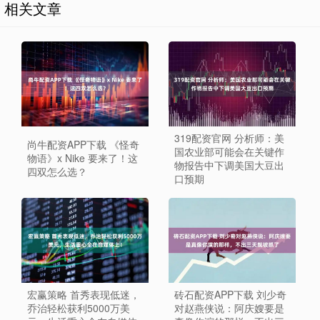
相关文章
319配资官网 分析师：美
尚牛配资APP下载 《怪奇
国农业部可能会在关键作
物语》x Nike 要来了！这
物报告中下调美国大豆出
四双怎么选？
口预期
宏赢策略 首秀表现低迷，
砖石配资APP下载 刘少奇
乔治轻松获利5000万美
对赵燕侠说：阿庆嫂要是