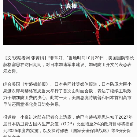
【文/观察者网 张菁娟】“非常好。”当地时间10月29日，美国国防部长
赫格塞思在访日期间，对日本加速军事建设、加码防卫开支的表态表
示欢迎。
综合美国《华盛顿邮报》、日本共同社等媒体报道，日本防卫大臣小
泉进次郎与赫格塞思当天举行了首次面对面会谈，表达了继续主动致
力于增加防卫费的决心。此前一天，美国总统特朗普和日本首相高市
早苗还同意深化美日防务关系。
报道称，小泉进次郎在记者会上透露，他已向赫格塞思告知了2027年
度日本防卫费占国内生产总值（GDP）比重增至2%的政府目标将提前
到2025年度内实施，以及探讨修改《国家安全保障战略》等3份安保