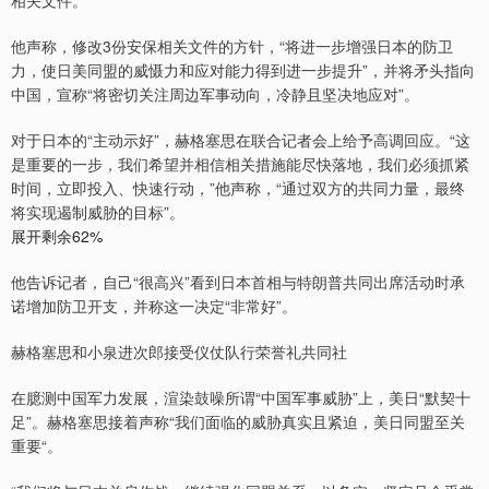
相关文件。
他声称，修改3份安保相关文件的方针，“将进一步增强日本的防卫
力，使日美同盟的威慑力和应对能力得到进一步提升”，并将矛头指向
中国，宣称“将密切关注周边军事动向，冷静且坚决地应对”。
对于日本的“主动示好”，赫格塞思在联合记者会上给予高调回应。“这
是重要的一步，我们希望并相信相关措施能尽快落地，我们必须抓紧
时间，立即投入、快速行动，”他声称，“通过双方的共同力量，最终
将实现遏制威胁的目标”。
展开剩余62%
他告诉记者，自己“很高兴”看到日本首相与特朗普共同出席活动时承
诺增加防卫开支，并称这一决定“非常好”。
赫格塞思和小泉进次郎接受仪仗队行荣誉礼共同社
在臆测中国军力发展，渲染鼓噪所谓“中国军事威胁”上，美日“默契十
足”。赫格塞思接着声称“我们面临的威胁真实且紧迫，美日同盟至关
重要“。