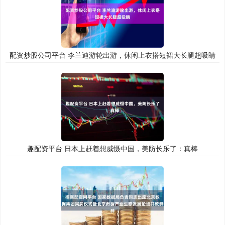
配资炒股公司平台 李兰迪游轮出游，休闲上衣搭短裙大长腿超吸睛
趣配资平台 日本上赶着想威慑中国，美防长乐了：真棒