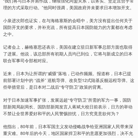
“我们将与日本并肩作战，继续强化同盟关系，以务实、坚定且合乎常
理的方式采取行动。”他同时强调，美国政府并未要求日本增加开支。
小泉进次郎也证实，在与海格塞斯的会晤中，美方没有提出任何关于
国防开支的要求，并补充说，所有提高日本国防能力的方案都在考虑
之中。
记者会上，赫格塞思还表示，美国在建立驻日新军事总部方面也取得
了进展。他说，该总部所有初期人员均已到位，它将与新成立的日本
联合军事司令部相对应。
近来，日本为让所谓的“威慑”落地，已动作频频。报道称，日本已提
前部署计划中的 “战斧” 巡航导弹、改良型12式陆基反舰远程导弹。这
些举措背后，是日本对二战后“专守防卫”政策的背离。
对于日本加速军事扩张，发展远超“专守防卫”所需的军力一事，国防
部新闻局副局长、国防部新闻发言人蒋斌大校日前表示，日方的举动
不禁让全世界爱好和平的人民警惕担忧，日方究竟意欲何为？
他指出，80年前，日本军国主义发动侵略战争给亚洲国家人民带来深
重灾难。80年后的今天，地区国家捍卫和平的意愿更加强烈，决不允