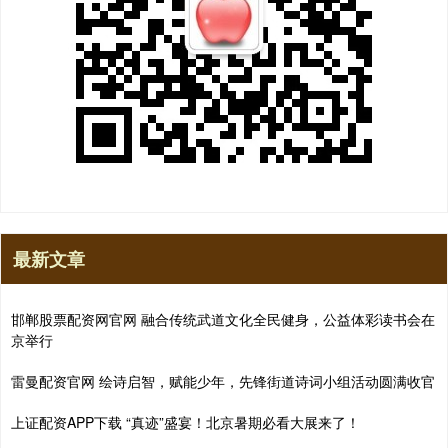
最新文章
邯郸股票配资网官网 融合传统武道文化全民健身，公益体彩读书会在
京举行
雷曼配资官网 绘诗启智，赋能少年，先锋街道诗词小组活动圆满收官
上证配资APP下载 “真迹”盛宴！北京暑期必看大展来了！