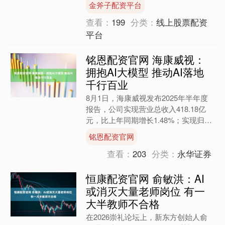
金斧子配资平台
查看：
199
分类：
线上股票配资
平台
铭恩配资官网 海康威视：
拥抱AI大模型 推动AI落地
千行百业
8月1日，海康威视发布2025年半年度
报告，公司实现营业总收入418.18亿
元，比上年同期增长1.48%；实现归属
于上市公司股东的净利润56.57亿元，
铭恩配资官网
比上年同....
查看：
203
分类：
永华证券
恒康配资官网 俞敏洪：AI
或消灭大量老师岗位 有一
大半教师不合格
在2026崇礼论坛上，新东方创始人俞