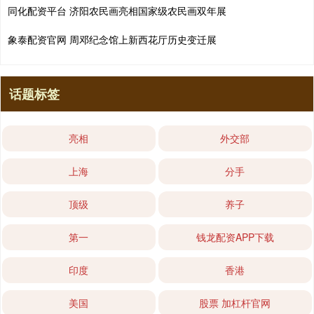
同化配资平台 济阳农民画亮相国家级农民画双年展
象泰配资官网 周邓纪念馆上新西花厅历史变迁展
话题标签
亮相
外交部
上海
分手
顶级
养子
第一
钱龙配资APP下载
印度
香港
美国
股票 加杠杆官网