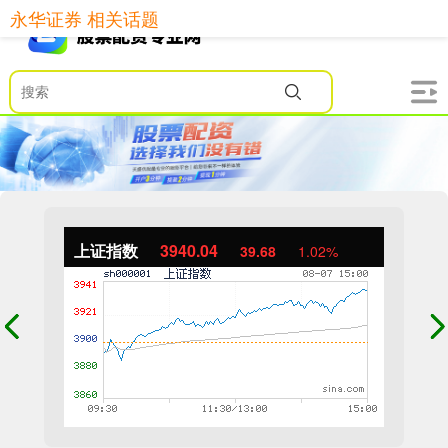
永华证券 相关话题
上证指数
3940.04
39.68
1.02%