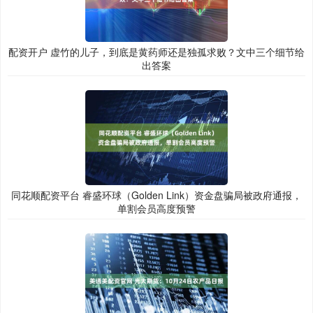
配资开户 虚竹的儿子，到底是黄药师还是独孤求败？文中三个细节给
出答案
同花顺配资平台 睿盛环球（Golden Link）资金盘骗局被政府通报，
单割会员高度预警