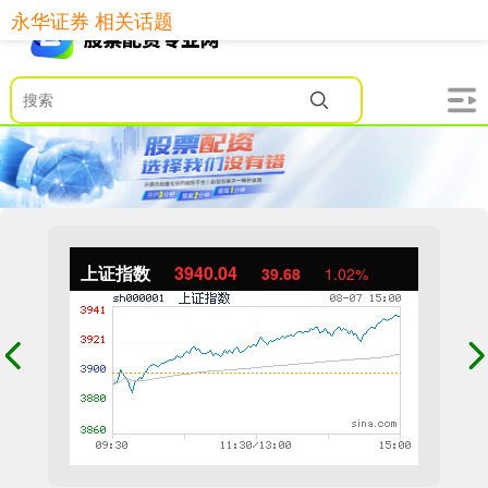
永华证券 相关话题
上证指数
3940.04
39.68
1.02%