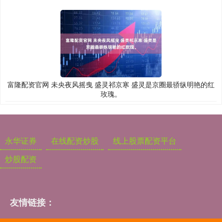
富隆配资官网 未央夜风摇曳 盛灵祁京寒 盛灵是京圈最骄纵明艳的红
玫瑰。
永华证券
在线配资炒股
线上股票配资平台
炒股配资
友情链接：