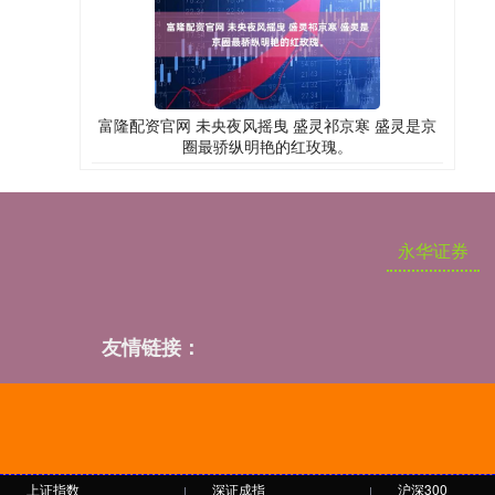
富隆配资官网 未央夜风摇曳 盛灵祁京寒 盛灵是京
圈最骄纵明艳的红玫瑰。
永华证券
友情链接：
上证指数
深证成指
沪深300