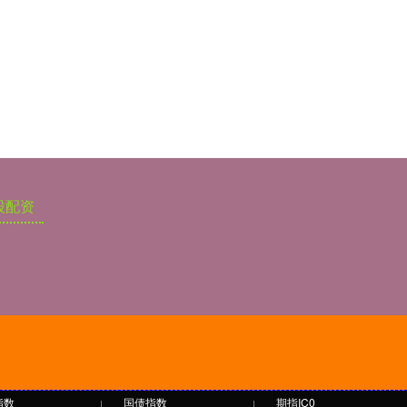
股配资
指数
国债指数
期指IC0