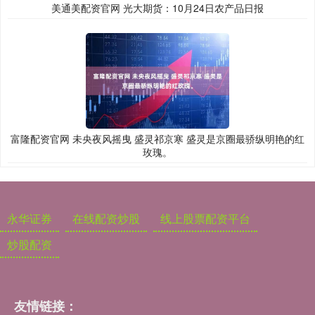
美通美配资官网 光大期货：10月24日农产品日报
富隆配资官网 未央夜风摇曳 盛灵祁京寒 盛灵是京圈最骄纵明艳的红
玫瑰。
永华证券
在线配资炒股
线上股票配资平台
炒股配资
友情链接：