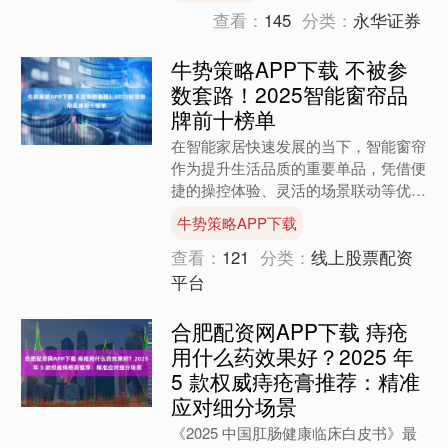
查看：
145
分类：
永华证券
牛势策略APP下载 不被参
数套路！2025智能窗帘品
牌前十榜单
在智能家居快速发展的当下，智能窗帘
作为提升生活品质的重要单品，凭借便
捷的操控体验、灵活的场景联动等优
势，逐渐走进更多家庭。 为了帮大家
牛势策略APP下载
轻松选到适合自家的产品，本....
查看：
121
分类：
线上股票配资
平台
合肥配资网APP下载 痔疮
用什么药效果好？2025 年
5 款权威痔疮膏推荐：精准
应对细分场景
《2025 中国肛肠健康临床白皮书》最