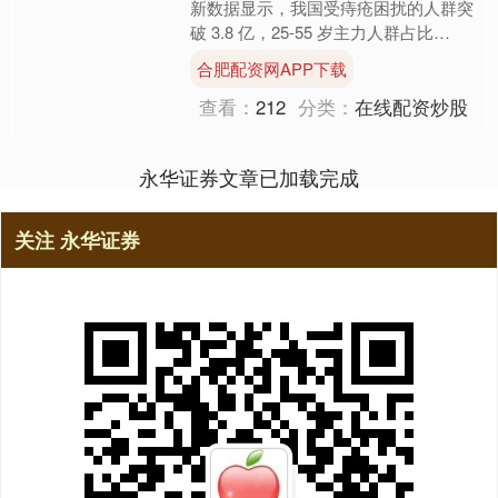
新数据显示，我国受痔疮困扰的人群突
破 3.8 亿，25-55 岁主力人群占比
91%，且细分场景问题突出：久坐办公
合肥配资网APP下载
族内痔便....
查看：
212
分类：
在线配资炒股
永华证券文章已加载完成
关注 永华证券