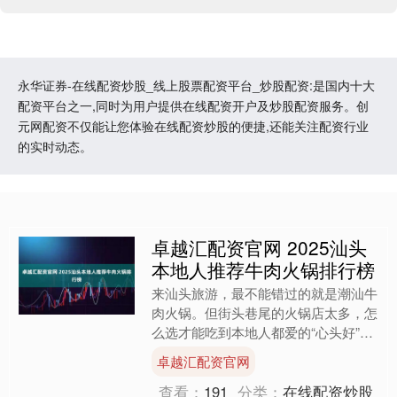
永华证券-在线配资炒股_线上股票配资平台_炒股配资:是国内十大
配资平台之一,同时为用户提供在线配资开户及炒股配资服务。创
元网配资不仅能让您体验在线配资炒股的便捷,还能关注配资行业
的实时动态。
卓越汇配资官网 2025汕头
本地人推荐牛肉火锅排行榜
来汕头旅游，最不能错过的就是潮汕牛
肉火锅。但街头巷尾的火锅店太多，怎
么选才能吃到本地人都爱的“心头好”？
怕踩雷选网红店？这份由300位汕头本
卓越汇配资官网
地人参与评选的牛肉火....
查看：
191
分类：
在线配资炒股