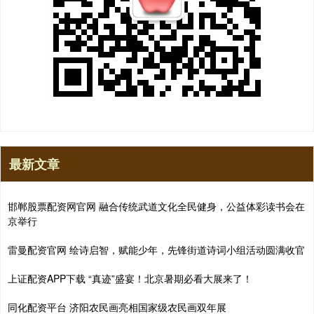
最新文章
邯郸股票配资网官网 融合传统武道文化全民健身，公益体彩读书会在
京举行
雷曼配资官网 绘诗启智，赋能少年，先锋街道诗词小组活动圆满收官
上证配资APP下载 “真迹”盛宴！北京暑期必看大展来了！
同化配资平台 济阳农民画亮相国家级农民画双年展