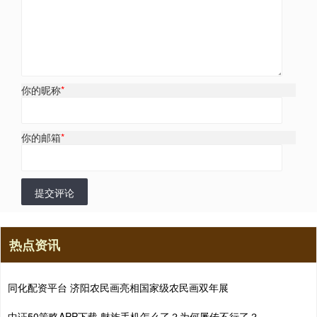
你的昵称
*
你的邮箱
*
提交评论
热点资讯
同化配资平台 济阳农民画亮相国家级农民画双年展
中证50策略APP下载 魅族手机怎么了？为何屡传不行了？