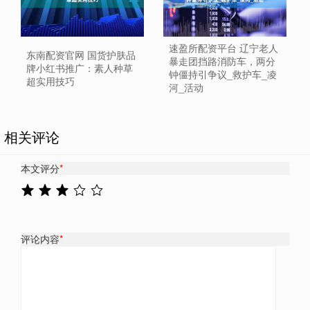
速盈所配资平台 辽宁老人
东南配资官网 国货护肤品
暴走团挡路消防车，两分
牌小红书推广：素人种草
钟僵持引争议_救护车_凌
超实用技巧
河_活动
相关评论
本文评分
*
评论内容
*