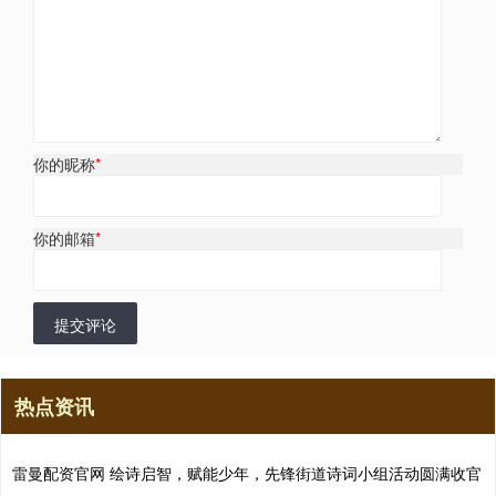
你的昵称
*
你的邮箱
*
提交评论
热点资讯
雷曼配资官网 绘诗启智，赋能少年，先锋街道诗词小组活动圆满收官