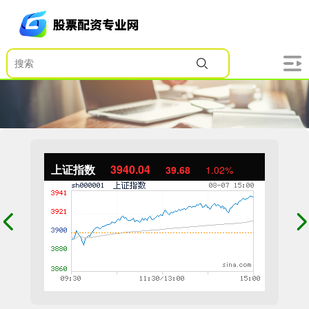
上证指数
3940.04
39.68
1.02%