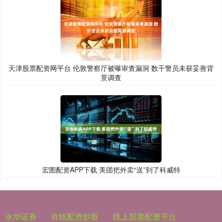
天津股票配资网平台 伦敦警察厅被曝审查漏洞 数千警员未获妥善背
景调查
宏图配资APP下载 美团把外卖“送”到了科威特
永华证券
在线配资炒股
线上股票配资平台