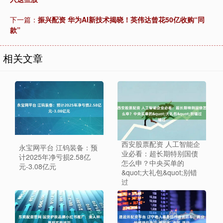
下一篇：
振兴配资 华为AI新技术揭晓！英伟达曾花50亿收购“同
款”
相关文章
西安股票配资 人工智能企
永宝网平台 江钨装备：预
业必看：超长期特别国债
计2025年净亏损2.58亿
怎么申？中央买单的
元-3.08亿元
&quot;大礼包&quot;别错
过