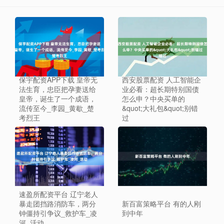
保宇配资APP下载 皇帝无
西安股票配资 人工智能企
法生育，忠臣把孕妻送给
业必看：超长期特别国债
皇帝，诞生了一个成语，
怎么申？中央买单的
流传至今_李园_黄歇_楚
&quot;大礼包&quot;别错
考烈王
过
速盈所配资平台 辽宁老人
暴走团挡路消防车，两分
新百富策略平台 有的人刚
钟僵持引争议_救护车_凌
到中年
河_活动