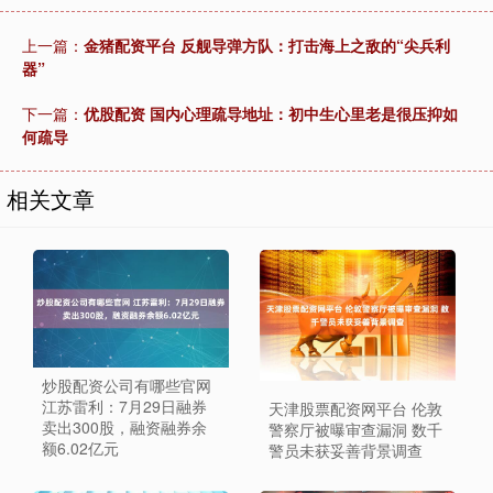
上一篇：
金猪配资平台 反舰导弹方队：打击海上之敌的“尖兵利
器”
下一篇：
优股配资 国内心理疏导地址：初中生心里老是很压抑如
何疏导
相关文章
炒股配资公司有哪些官网
江苏雷利：7月29日融券
天津股票配资网平台 伦敦
卖出300股，融资融券余
警察厅被曝审查漏洞 数千
额6.02亿元
警员未获妥善背景调查