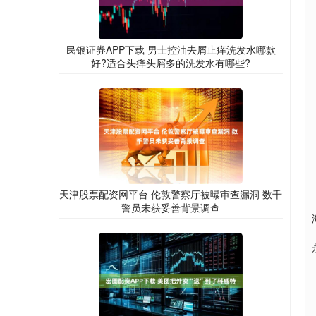
民银证券APP下载 男士控油去屑止痒洗发水哪款
好?适合头痒头屑多的洗发水有哪些?
天津股票配资网平台 伦敦警察厅被曝审查漏洞 数千
警员未获妥善背景调查