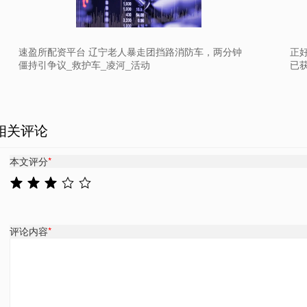
速盈所配资平台 辽宁老人暴走团挡路消防车，两分钟
正好
僵持引争议_救护车_凌河_活动
已
相关评论
本文评分
*
评论内容
*