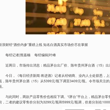
新浪财经“酒价内参”重磅上线 知名白酒真实市场价尽在掌握
每经记者|熊嘉楠 每经编辑|叶峰
近两日，市场传出消息：精品茅台出厂价、陈年贵州茅台酒（15）出
今日，《每日经济新闻·将进酒》记者从经销商、业内人士处获悉，上述消息
瓶，陈年贵州茅台酒（15）从5399元/瓶下调至3409元/瓶。令市场关注的
瓶。
与此同时，两款产品零售价也相应下调。“i茅台”平台上，精品茅台零售价为
前，二者的建议零售价分别为3299元/瓶和5999元/瓶调，价差分别在1000元