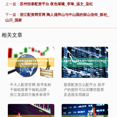
上一篇：
苏州恒泰配资平台 夜色璀璨_李琳_温文_染红
下一篇：
浙江配资网官网 陶人俑拜山与中山国的崇山信仰_祭祀_
山川_国家
相关文章
牛大人配资官网 探寻鱼粉
股票配资怎么配平台 新开
干燥机喷雾干燥机品牌，
户的股民可以买哪些股票
浙江龙源四方服务靠谱不
及选股实用建议