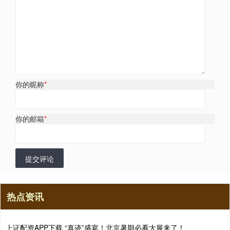
你的昵称
*
你的邮箱
*
提交评论
热点资讯
上证配资APP下载 “真迹”盛宴！北京暑期必看大展来了！