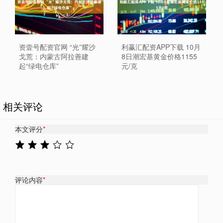
资壹号配资官网 “光”耀沙
利赢汇配资APP下载 10月
戈荒：内蒙古阿拉善建
8日潮宏基黄金价格1155
起“绿电仓库”
元/克
相关评论
本文评分
*
评论内容
*