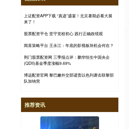
上证配资APP下载 “真迹”盛宴！北京暑期必看大展
来了！
股票配资平仓 坚守党校初心 践行正确政绩观
闻喜策略平台 王永江：年底的影视板块机会何在？
荆门股票配资网 三季报点评：鹏华恒生中国央企
(QDII)基金季度涨幅9.69%
博远配资官网 黎巴嫩外交部谴责以色列袭击联黎部
队加纳营
推荐资讯