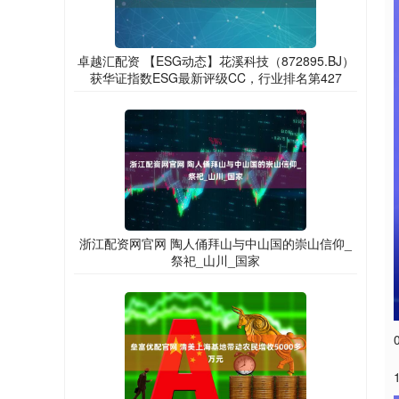
卓越汇配资 【ESG动态】花溪科技（872895.BJ）
获华证指数ESG最新评级CC，行业排名第427
浙江配资网官网 陶人俑拜山与中山国的崇山信仰_
祭祀_山川_国家