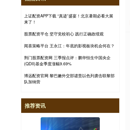
上证配资APP下载 “真迹”盛宴！北京暑期必看大展
来了！
股票配资平仓 坚守党校初心 践行正确政绩观
闻喜策略平台 王永江：年底的影视板块机会何在？
荆门股票配资网 三季报点评：鹏华恒生中国央企
(QDII)基金季度涨幅9.69%
博远配资官网 黎巴嫩外交部谴责以色列袭击联黎部
队加纳营
推荐资讯