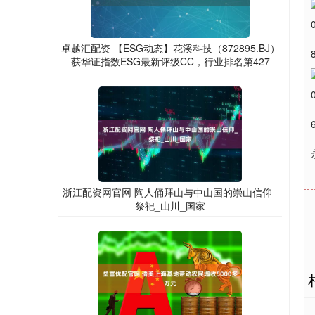
卓越汇配资 【ESG动态】花溪科技（872895.BJ）
获华证指数ESG最新评级CC，行业排名第427
浙江配资网官网 陶人俑拜山与中山国的崇山信仰_
祭祀_山川_国家