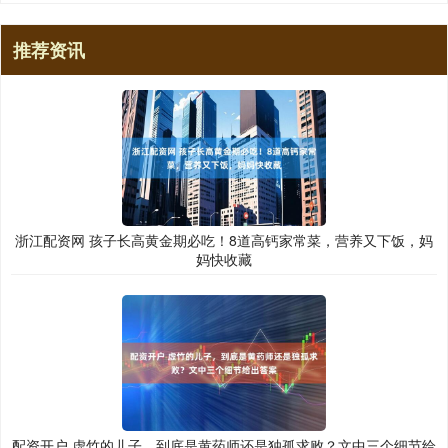
推荐资讯
浙江配资网 孩子长高黄金期必吃！8道高钙家常菜，营养又下饭，妈
妈快收藏
配资开户 虚竹的儿子，到底是黄药师还是独孤求败？文中三个细节给