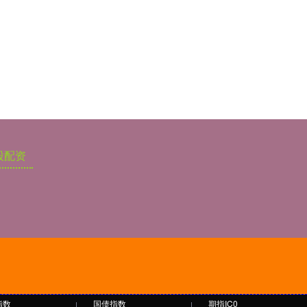
股配资
指数
国债指数
期指IC0