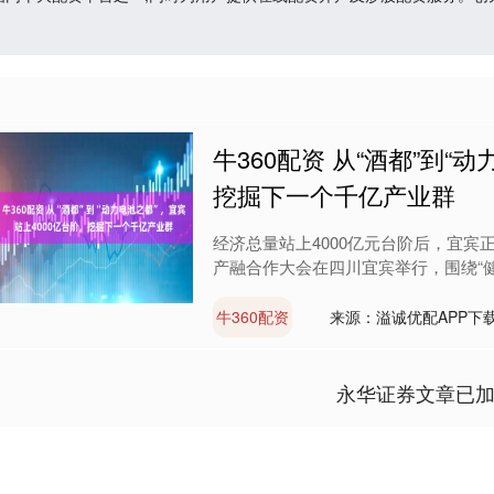
牛360配资 从“酒都”到“
挖掘下一个千亿产业群
经济总量站上4000亿元台阶后，宜宾正
产融合作大会在四川宜宾举行，围绕“健
牛360配资
来源：溢诚优配APP下
永华证券文章已