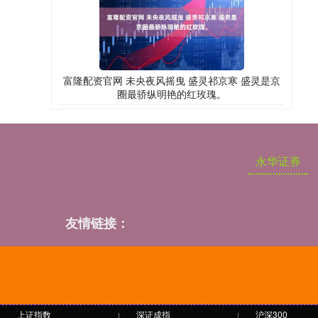
富隆配资官网 未央夜风摇曳 盛灵祁京寒 盛灵是京
圈最骄纵明艳的红玫瑰。
永华证券
友情链接：
上证指数
深证成指
沪深300