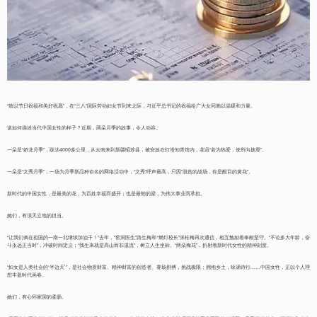
“致以节日祝福和美好祝愿”，在“三八”国际劳动妇女节到来之际，习近平总书记的祝福给广大女同胞以温暖和力量。
该如何描述当代中国女性的样子？近期，两朵月季的故事，令人动容。
一朵是“娇龙月季”，跋涉4000多公里，从云南来到新疆昭苏县，被安放在灯塔知青馆内，花语“若为热爱，便所向披靡”。
一朵是“文秀月季”，一场为月季新品种命名的网络活动中，“文秀”呼声最高，只因“脱贫的战场，你是醒目的黄花”。
新时代的中国女性，是最美的花，为百姓幸福而盛开；也是最韧的梁，为伟大事业而承担。
她们，有顶天立地的担当。
“让我们俩在祖国的一南一北继续加油干！”去年，“窑洞医生”路生梅和“燃灯校长”张桂梅再次通信，相互勉励着奉献坚守。“不论多大年龄，奋
斗永远正当时”，冲破时间定义；“我生来就是高山而非溪流”，树立人生坐标。“两朵梅花”，折射着新时代女性的精神刻度。
“妇女是人类社会的‘半边天’”，是社会物质财富、精神财富的创造者。赛场拼搏，挑战极限；拥抱乡土，咏诵诗行……中国女性，正以个人理
想丰盈时代画卷。
她们，有心怀家国的柔肠。