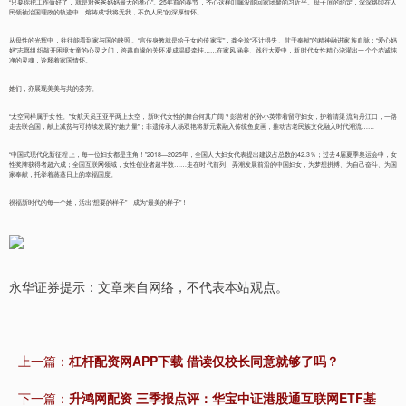
“只要你把工作做好了，就是对爸爸妈妈最大的孝心”。25年前的春节，齐心这样叮嘱没能回家团聚的习近平。母子间的约定，深深烙印在人
民领袖治国理政的轨迹中，熔铸成“我将无我，不负人民”的深厚情怀。
从母性的光辉中，往往能看到家与国的映照。“言传身教就是给子女的传家宝”，龚全珍“不计得失、甘于奉献”的精神融进家族血脉；“爱心妈
妈”志愿组织敲开困境女童的心灵之门，跨越血缘的关怀凝成温暖牵挂……在家风涵养、践行大爱中，新时代女性精心浇灌出一个个赤诚纯
净的灵魂，诠释着家国情怀。
她们，亦展现美美与共的芬芳。
“太空同样属于女性。”女航天员王亚平两上太空，新时代女性的舞台何其广阔？彭营村的孙小英带着留守妇女，护着清渠流向丹江口，一路
走去联合国，献上减贫与可持续发展的“她力量”；非遗传承人杨双艳将新元素融入传统鱼皮画，推动古老民族文化融入时代潮流……
“中国式现代化新征程上，每一位妇女都是主角！”2018—2025年，全国人大妇女代表提出建议占总数的42.3％；过去4届夏季奥运会中，女
性奖牌获得者超六成；全国互联网领域，女性创业者超半数……走在时代前列、弄潮发展前沿的中国妇女，为梦想拼搏、为自己奋斗、为国
家奉献，托举着蒸蒸日上的幸福国度。
祝福新时代的每一个她，活出“想要的样子”，成为“最美的样子”！
永华证券提示：文章来自网络，不代表本站观点。
上一篇：
杠杆配资网APP下载 借读仅校长同意就够了吗？
下一篇：
升鸿网配资 三季报点评：华宝中证港股通互联网ETF基