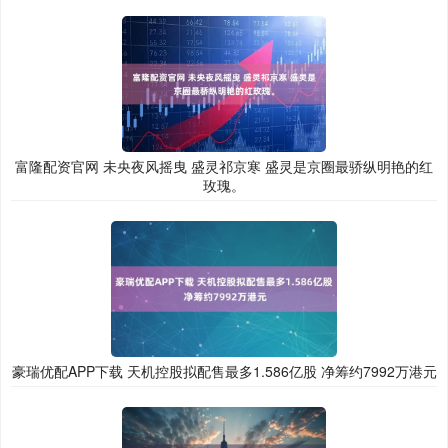
富隆配资官网 未央夜风摇曳 盛灵祁京寒 盛灵是京圈最骄纵明艳的红
玫瑰。
豪瑞优配APP下载 天机控股拟配售最多1.586亿股 净筹约7992万港元