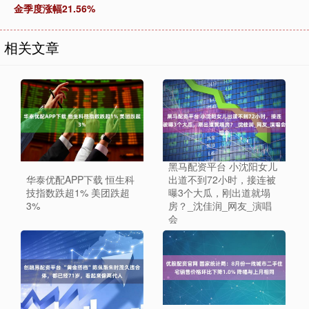
金季度涨幅21.56%
相关文章
黑马配资平台 小沈阳女儿
华泰优配APP下载 恒生科
出道不到72小时，接连被
技指数跌超1% 美团跌超
曝3个大瓜，刚出道就塌
3%
房？_沈佳润_网友_演唱
会