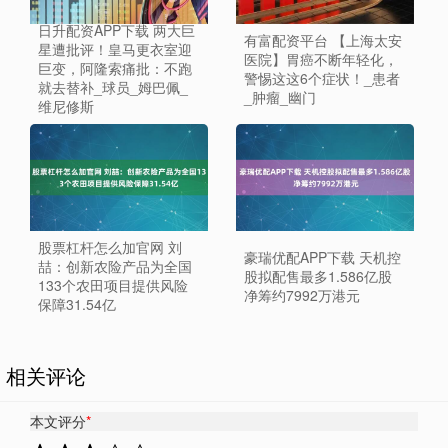
日升配资APP下载 两大巨
有富配资平台 【上海太安
星遭批评！皇马更衣室迎
医院】胃癌不断年轻化，
巨变，阿隆索痛批：不跑
警惕这这6个症状！_患者
就去替补_球员_姆巴佩_
_肿瘤_幽门
维尼修斯
股票杠杆怎么加官网 刘
豪瑞优配APP下载 天机控
喆：创新农险产品为全国
股拟配售最多1.586亿股
133个农田项目提供风险
净筹约7992万港元
保障31.54亿
相关评论
本文评分
*