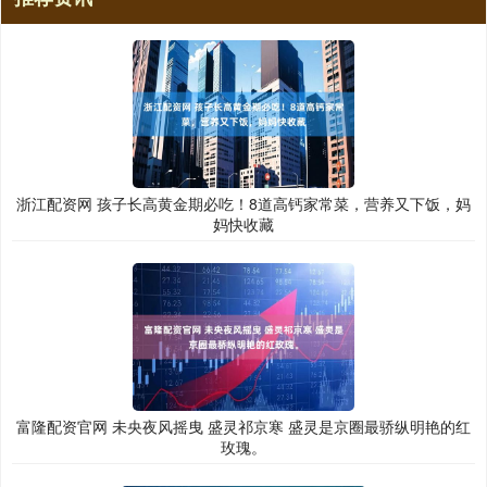
浙江配资网 孩子长高黄金期必吃！8道高钙家常菜，营养又下饭，妈
妈快收藏
富隆配资官网 未央夜风摇曳 盛灵祁京寒 盛灵是京圈最骄纵明艳的红
玫瑰。