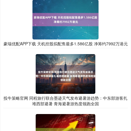
豪瑞优配APP下载 天机控股拟配售最多1.586亿股 净筹约7992万港元
投牛策略官网 同程旅行联合墨迹天气发布避暑游趋势：中东部游客扎
堆西部避暑 青海避暑游热度领跑全国