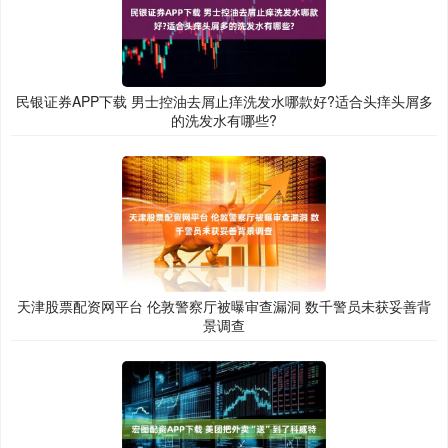
民银证券APP下载 男士控油去屑止痒洗发水哪款好?适合头痒头屑多
的洗发水有哪些?
天津股票配资网平台 伦敦警察厅被曝审查漏洞 数千警员未获妥善背
景调查