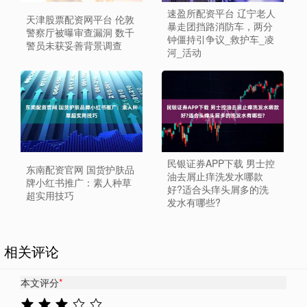
速盈所配资平台 辽宁老人
天津股票配资网平台 伦敦
暴走团挡路消防车，两分
警察厅被曝审查漏洞 数千
钟僵持引争议_救护车_凌
警员未获妥善背景调查
河_活动
民银证券APP下载 男士控
东南配资官网 国货护肤品
油去屑止痒洗发水哪款
牌小红书推广：素人种草
好?适合头痒头屑多的洗
超实用技巧
发水有哪些?
相关评论
本文评分
*