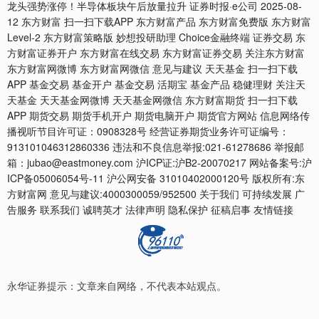
龙头强势涨停！半导体板块午后放量拉升 证券时报·e公司 2025-08-
12 东方财富 扫一扫下载APP 东方财富产品 东方财富免费版 东方财富
Level-2 东方财富策略版 妙想投研助理 Choice金融终端 证券交易 东
方财富证券开户 东方财富在线交易 东方财富证券交易 关注东方财富
东方财富网微博 东方财富网微信 意见与建议 天天基金 扫一扫下载
APP 基金交易 基金开户 基金交易 活期宝 基金产品 稳健理财 关注天
天基金 天天基金网微博 天天基金网微信 东方财富期货 扫一扫下载
APP 期货交易 期货手机开户 期货电脑开户 期货官方网站 信息网络传
播视听节目许可证：0908328号 经营证券期货业务许可证编号：
913101046312860336 违法和不良信息举报:021-61278686 举报邮
箱：jubao@eastmoney.com 沪ICP证:沪B2-20070217 网站备案号:沪
ICP备05006054号-11 沪公网安备 31010402000120号 版权所有:东
方财富网 意见与建议:4000300059/952500 关于我们 可持续发展 广
告服务 联系我们 诚聘英才 法律声明 隐私保护 征稿启事 友情链接
永华证券提示：文章来自网络，不代表本站观点。