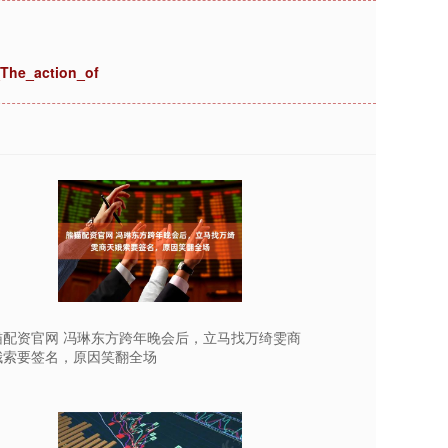
action_of
猫配资官网 冯琳东方跨年晚会后，立马找万绮雯商
娥索要签名，原因笑翻全场