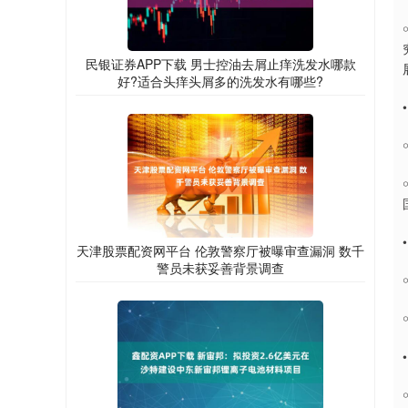
民银证券APP下载 男士控油去屑止痒洗发水哪款
好?适合头痒头屑多的洗发水有哪些?
天津股票配资网平台 伦敦警察厅被曝审查漏洞 数千
警员未获妥善背景调查