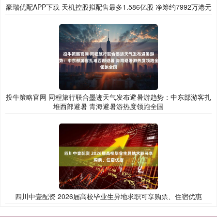
豪瑞优配APP下载 天机控股拟配售最多1.586亿股 净筹约7992万港元
投牛策略官网 同程旅行联合墨迹天气发布避暑游趋势：中东部游客扎
堆西部避暑 青海避暑游热度领跑全国
四川中壹配资 2026届高校毕业生异地求职可享购票、住宿优惠