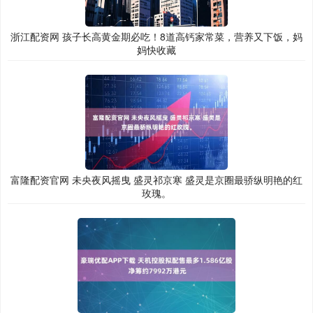
浙江配资网 孩子长高黄金期必吃！8道高钙家常菜，营养又下饭，妈
妈快收藏
富隆配资官网 未央夜风摇曳 盛灵祁京寒 盛灵是京圈最骄纵明艳的红
玫瑰。