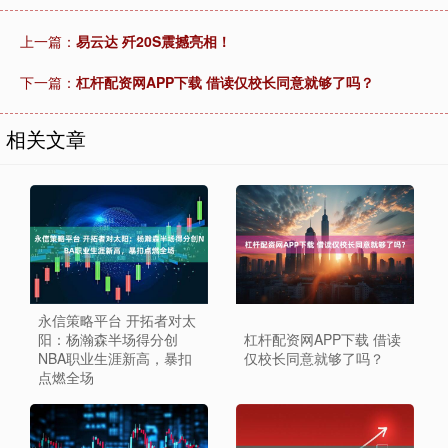
上一篇：
易云达 歼20S震撼亮相！
下一篇：
杠杆配资网APP下载 借读仅校长同意就够了吗？
相关文章
永信策略平台 开拓者对太
阳：杨瀚森半场得分创
杠杆配资网APP下载 借读
NBA职业生涯新高，暴扣
仅校长同意就够了吗？
点燃全场