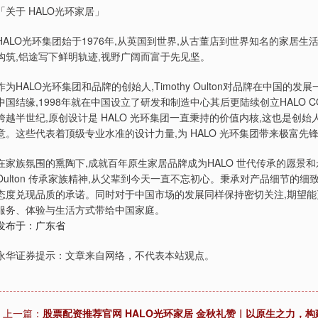
「关于 HALO光环家居」
HALO光环集团始于1976年,从英国到世界,从古董店到世界知名的家
构筑,铝途写下鲜明轨迹,视野广阔而富于先见坚。
作为HALO光环集团和品牌的创始人,Timothy Oulton对品牌在中国
中国结缘,1998年就在中国设立了研发和制造中心其后更陆续创立HALO C
跨越半世纪,原创设计是 HALO 光环集团一直秉持的价值内核,这也是创始人Ti
意。这些代表着顶级专业水准的设计力量,为 HALO 光环集团带来极富先
在家族氛围的熏陶下,成就百年原生家居品牌成为HALO 世代传承的愿景和永不
Oulton 传承家族精神,从父辈到今天一直不忘初心。秉承对产品细节的细
态度兑现品质的承诺。同时对于中国市场的发展同样保持密切关注,期望能
服务、体验与生活方式带给中国家庭。
发布于：广东省
永华证券提示：文章来自网络，不代表本站观点。
上一篇：
股票配资推荐官网 HALO光环家居 金秋礼赞｜以原生之力，