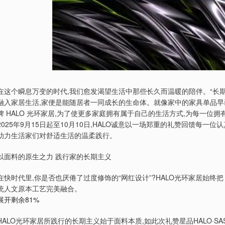
在这个瞬息万变的时代,我们愈发渴望生活中那些长久而温暖的陪伴。“长期
融入家居生活,家便是能随居者一同成长的生命体。就像家中的家具单品早
牌 HALO 光环家居,为了使更多家庭拥有属于自己的生活方式,为每一位
2025年9月15日起至10月10日,HALO诚意以一场郑重的礼赞回馈每
助力生活家们对舒适生活的温柔践行。
以面料的原生之力 践行家的长期主义
在快时代里,你是否也厌倦了过度修饰的“网红设计”?HALO光环家居始
统人文原本工艺完美融合。
展开剩余81%
HALO光环家居所践行的长期主义始于面料本质,如此次礼赞星品HALO·SA