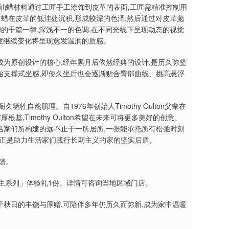
油蜡材料通过工匠手工涂饰到皮革的表面,工匠需精准控制用
蜡在皮革的低洼处沉积,形成较深的色泽,然后通过对皮革抛
的千篇一律,深浅不一的色调,在不同光线下呈现动态的视觉
湿度继续变化将呈现愈发温润的质感。
成为原创设计的核心,经年累月后依然经典的设计,是历久弥坚
、初始支撑式坐感,即使久坐后也会逐渐贴合臀部曲线、挑高悬浮
牲自然肌理。自1976年创始人Timothy Oulton父辈在
,Timothy Oulton希望在未来可将更多美好的创意、
生活家们所构建的远不止于一所居所,一张能承托所有松弛时刻
正正是助力生活家们践行长期主义的家的坚实后盾。
馈。
「原生系列」体验礼1份。详情可咨询当地区域门店。
于秋日的丰饶与厚赠,可陪伴多年仍历久而弥新,成为家中温暖