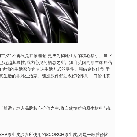
主义” 不再只是抽象理念,更成为构建生活的核心指引。当它
已超越其属性,成为心灵的栖息之所。源自英国的原生家居品
拥有梦想的生活家创造表达生活方式的零件。籍借金秋佳节,于
一位认真生活的非凡生活家。臻选数件舒适系好物限时一口价礼赞,
终把「舒适」纳入品牌核心价值之中,将自然馈赠的原生材料与传
SHA原生皮沙发所使用的SCORCH原生皮,则是一款质价比