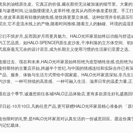
优良的油蜡原生皮。它真正的价值,藏在那些无法被加速的细节里。大量的
量与渗透时间,让油脂缓缓浸入皮革纤维,使其从内而外焕发柔软度。手工打
光,使皮革表面有轻微的烧焦感,使纹路更显立体感。这种纹理并非机器压印
层次,它不是流水线上的产物,随着时间推移,随着主人的触碰、环境的温
它们不惧岁月,反而因岁月而更具魅力。HALO光环家居始终以功能与舒适
的工艺品质。如HALO·SPENCER原生皮沙发,干净利落的立方体空间
式底座毫无冗余的设计语言,成为长期主义使用习惯的生活家们至爱之选。
连接过去、现在和未来,HALO光环家居始终拒绝为造型牺牲坐感,也拒绝为耐久牺
曼特斯特的古董店开始,跨越半个世纪,与中国的情感连结和实际合作已有深厚根基
产品、服务、体验与生活方式带给中国家庭。HALO光环家居深知,非凡
的沙发、一种可持续的高质感、一种可融入生活、滋养日常的温柔力量,
愿在这个季节,诚邀您前往各城HALO正品体验店,更有多款原生好礼盛惠回
即日起-10月10日,凡购任意产品,更可获赠HALO光环家居精心准备的 
这份限时的礼赞,是HALO光环家居对认真生活的一份诚意回应。愿这份属
的记忆载体。