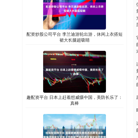
配资炒股公司平台 李兰迪游轮出游，休闲上衣搭短
裙大长腿超吸睛
趣配资平台 日本上赶着想威慑中国，美防长乐了：
真棒